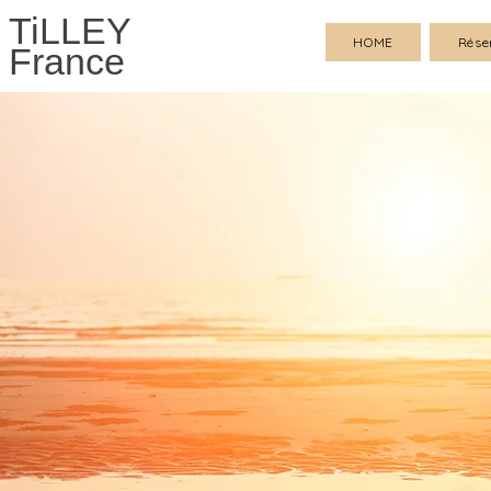
TiLLEY
HOME
Rése
France