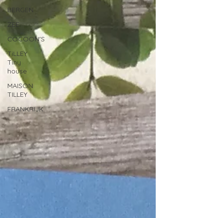
BERGEN
ZEE
COCOON'S
TiLLEY
Tiny
house
MAISON
TILLEY
FRANKRIJK