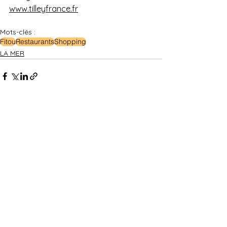
www.tilleyfrance.fr
Mots-clés :
Fitou
Restaurants
Shopping
LA MER
Voir tout
Posts récents