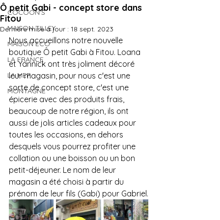
Ô petit Gabi - concept store dans
COCOON'S
Fitou
MAISON TILLEY
Dernière mise à jour :
18 sept. 2023
Nous accueillons notre nouvelle 
MAISON ECO
boutique Ô petit Gabi à Fitou. Loana 
LA FRANCE
et Yannick ont ​​très joliment décoré 
LA MER
leur magasin, pour nous c'est une 
sorte de concept store, c'est une 
MONTAGNE
épicerie avec des produits frais, 
beaucoup de notre région, ils ont 
aussi de jolis articles cadeaux pour 
toutes les occasions, en dehors 
desquels vous pourrez profiter une 
collation ou une boisson ou un bon 
petit-déjeuner. Le nom de leur 
magasin a été choisi à partir du 
prénom de leur fils (Gabi) pour Gabriel.