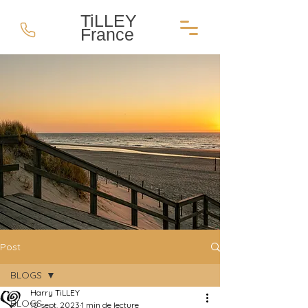
TiLLEY
France
Post
BLOGS
Harry TiLLEY
BLOGS
10 sept. 2023
1 min de lecture