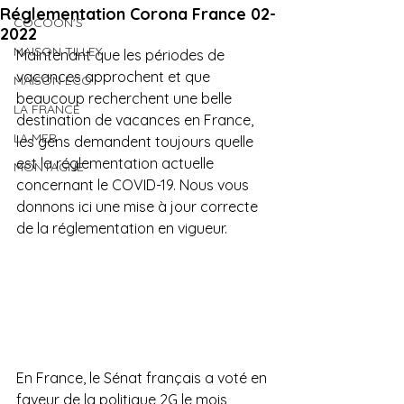
Réglementation Corona France 02-
COCOON'S
2022
MAISON TILLEY
Maintenant que les périodes de 
vacances approchent et que 
MAISON ECO
beaucoup recherchent une belle 
LA FRANCE
destination de vacances en France, 
LA MER
les gens demandent toujours quelle 
est la réglementation actuelle 
MONTAGNE
concernant le COVID-19. Nous vous 
donnons ici une mise à jour correcte 
de la réglementation en vigueur.
En France, le Sénat français a voté en 
faveur de la politique 2G le mois 