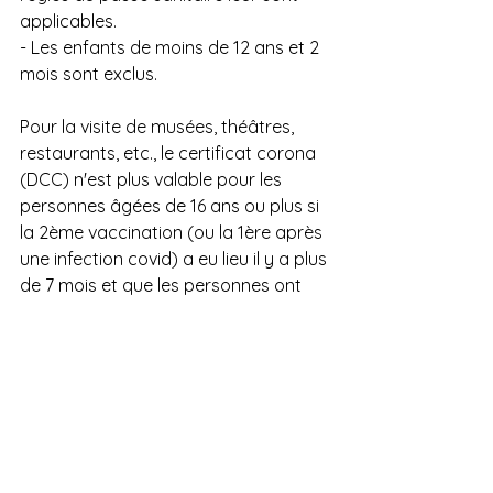
applicables.
- Les enfants de moins de 12 ans et 2 
mois sont exclus.
Pour la visite de musées, théâtres, 
restaurants, etc., le certificat corona 
(DCC) n'est plus valable pour les 
personnes âgées de 16 ans ou plus si 
la 2ème vaccination (ou la 1ère après 
une infection covid) a eu lieu il y a plus 
de 7 mois et que les personnes ont 
pas reçu de rappel depuis.
Le délai de 7 mois entre le dernier 
vaccin et le rappel) sera réduit à 4 
mois à compter du 15 février 2022.
Mots-clés :
Informative
France
Covid 19
LA FRANCE