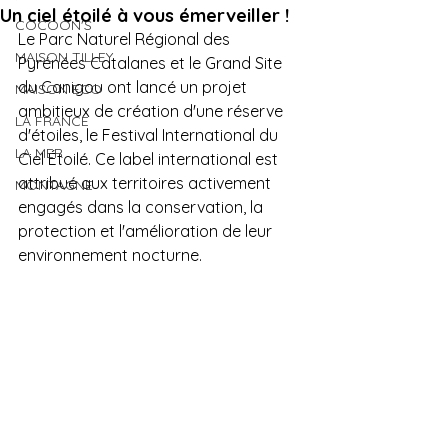
Un ciel étoilé à vous émerveiller !
COCOON'S
Le Parc Naturel Régional des 
MAISON TILLEY
Pyrénées Catalanes et le Grand Site 
du Canigou ont lancé un projet 
MAISON ECO
ambitieux de création d'une réserve 
LA FRANCE
d'étoiles, le Festival International du 
LA MER
Ciel Étoilé. Ce label international est 
attribué aux territoires activement 
MONTAGNE
engagés dans la conservation, la 
protection et l'amélioration de leur 
environnement nocturne.