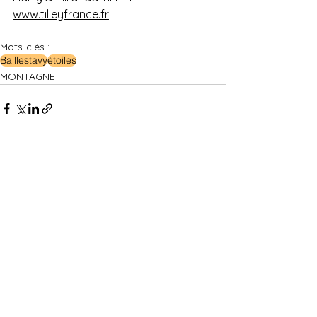
www.tilleyfrance.fr
Mots-clés :
Baillestavy
étoiles
MONTAGNE
Voir tout
Posts récents