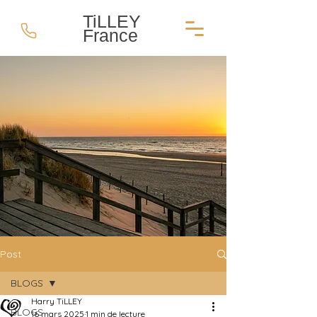
TiLLEY
France
Post
BLOGS
Harry TiLLEY
BLOGS
16 mars 2025
1 min de lecture