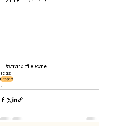
2h met paard 25 €
#strand
#Leucate
Tags:
uitstap
ZEE
Alles weergeven
Recente blogposts