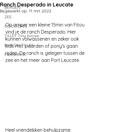
Ranch Desperado in Leucate
BERGEN
Bijgewerkt op:
11 mrt 2022
ZEE
Op amper een kleine 15min van Fitou 
COCOON'S
vind je de ranch Desperado. Hier 
TiLLEY Tiny house
kunnen volwassenen en zeker ook 
MAISON TILLEY
kids met paarden of pony's gaan 
rijden. De ranch is gelegen tussen de 
FRANKRIJK
zee en het meer aan Port Leucate.
Heel vriendelijken behulpzame 