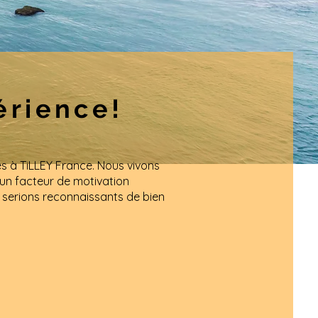
érience!
s à TiLLEY France. Nous vivons
 un facteur de motivation
s serions reconnaissants de bien