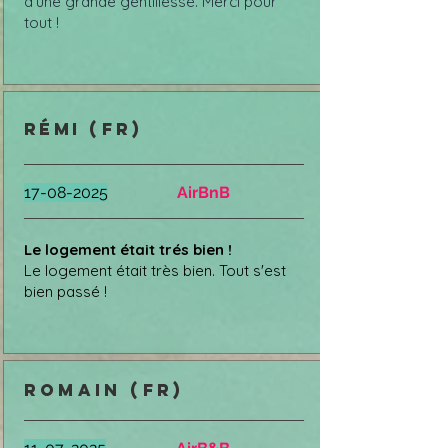
d’une grande gentillesse. Merci pour
tout !
rémi
(FR)
17-08-2025
AirBnB
Le logement était trés bien !
Le logement était très bien. Tout s'est
bien passé !
romain (FR)