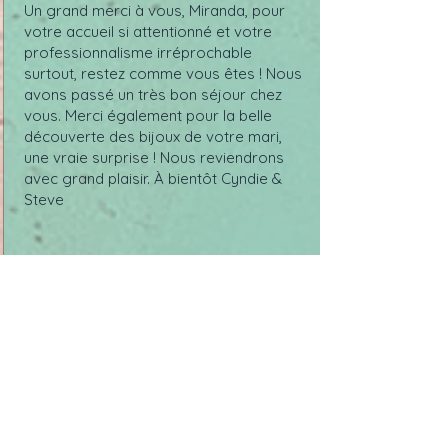
Un grand merci à vous, Miranda, pour
votre accueil si attentionné et votre
professionnalisme irréprochable
surtout, restez comme vous êtes ! Nous
avons passé un très bon séjour chez
vous. Merci également pour la belle
découverte des bijoux de votre mari,
une vraie surprise ! Nous reviendrons
avec grand plaisir. À bientôt Cyndie &
Steve
Myriam (FR)
30-05-2025
Par AirBnB
Trés agréable et intime !
Le logement était impeccable, très