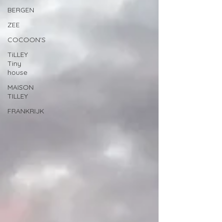
BERGEN
ZEE
COCOON'S
TiLLEY
Tiny
house
MAISON
TILLEY
FRANKRIJK