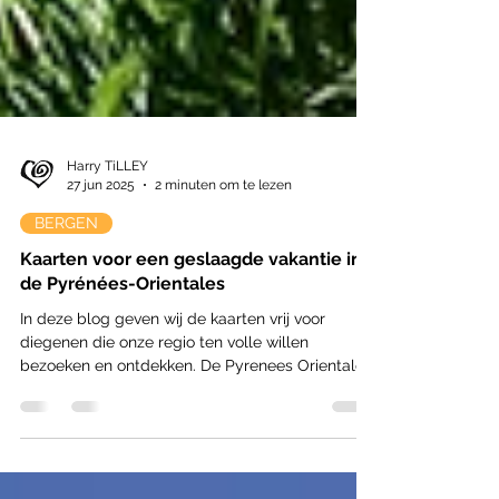
Harry TiLLEY
27 jun 2025
2 minuten om te lezen
BERGEN
Kaarten voor een geslaagde vakantie in
de Pyrénées-Orientales
In deze blog geven wij de kaarten vrij voor
diegenen die onze regio ten volle willen
bezoeken en ontdekken. De Pyrenees Orientales
is een prachtige regio met veel diversiteit,
kerken, burchten, ruines van oude lang vervlogen
tijden, abdijen, kloosters, we kunnen zo blijven