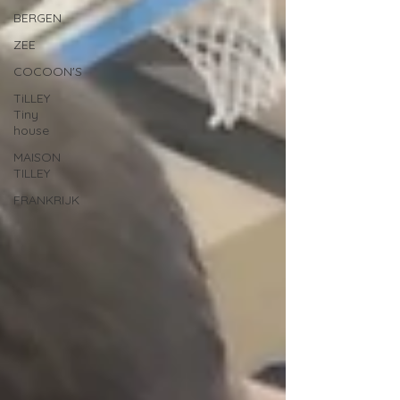
BERGEN
ZEE
COCOON'S
TiLLEY
Tiny
house
MAISON
TILLEY
FRANKRIJK