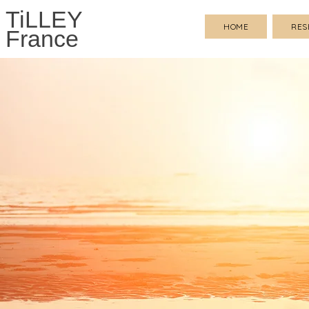
TiLLEY
HOME
RES
France