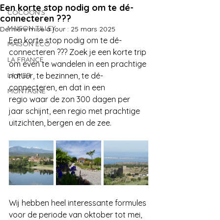
Een korte stop nodig om te dé-
COCOON'S
connecteren ???
MAISON TILLEY
Dernière mise à jour :
25 mars 2025
Een korte stop nodig om te dé-
MAISON ECO
connecteren ??? Zoek je een korte trip 
LA FRANCE
om even te wandelen in een prachtige 
LA MER
natuur, te bezinnen, te dé-
connecteren, en dat in een
MONTAGNE
regio waar de zon 300 dagen per 
jaar schijnt, een regio met prachtige 
uitzichten, bergen en de zee.
Wij hebben heel interessante formules 
voor de periode van oktober tot mei, 