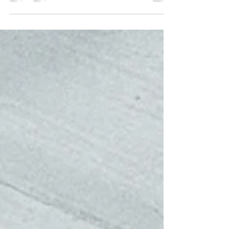
L’idée de vivre en France ne date pas d’hier. Elle
s’est dessinée lentement, au fil des années,
comme un rêve que l’on chérit en silence.
Pendant près d’une décennie, ce projet a mûri,
jusqu’à ce que la vie nous offre l’opportunité de
le concrétiser et de lui donner corps : un
nouveau chapitre, à quatre, avec nos deux
enfants.