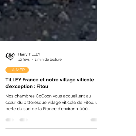
Harry TiLLEY
10 févr.
1 min de lecture
LA MER
TiLLEY France et notre village viticole
d’exception : Fitou
Nos chambres CoCoon vous accueillent au
cœur du pittoresque village viticole de Fitou, une
perle du sud de la France d’environ 1 000
habitants, entourée de collines baignées de
soleil et de vastes étendues de vignes à perte