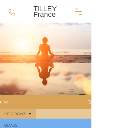
TiLLEY
France
Blog
COCOON'S
BLOGS