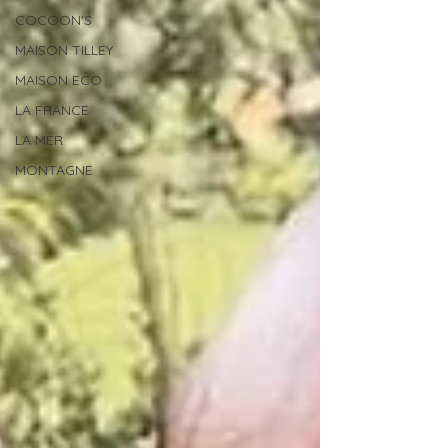
COCOON'S
MAISON TILLEY
MAISON ECO
LA FRANCE
LA MER
MONTAGNE