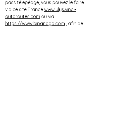
pass télepéage, vous pouvez le faire 
via ce site France 
www.ulys.vinci-
autoroutes.com
 ou via 
https://www.bipandgo.com
 , afin de 
partir en vacances sans stress. 
Lisez également notre blog sur les 
vignettes autour des émissions en 
France > Depuis le 1er juillet 2016, une 
vignette environnementale Crit'Air a 
été introduite en France. 
Venez sans stress dans nos locations 
de vacances originales dans le sud 
de la France > 
www.tilleyfrance.fr 
Chaleureuses salutations, 
Harry & Miranda