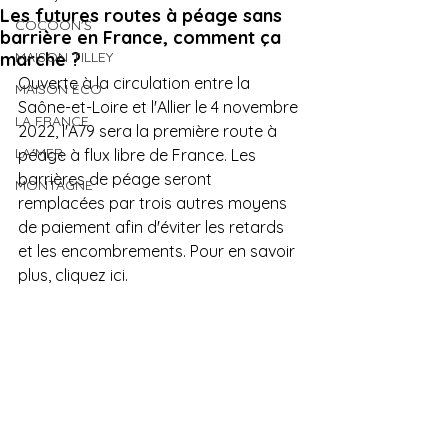
Les futures routes à péage sans
COCOON'S
barrière en France, comment ça
marche ?
MAISON TILLEY
Ouverte à la circulation entre la 
MAISON ECO
Saône-et-Loire et l'Allier le 4 novembre 
LA FRANCE
2022, l'A79 sera la première route à 
LA MER
péage à flux libre de France. Les 
barrières de péage seront 
MONTAGNE
remplacées par trois autres moyens 
de paiement afin d'éviter les retards 
et les encombrements. Pour en savoir 
plus, cliquez ici.