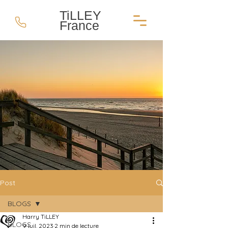
TiLLEY
France
Post
BLOGS
Harry TiLLEY
BLOGS
9 juil. 2023
2 min de lecture