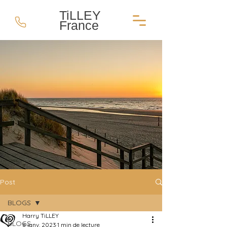
TiLLEY
France
Post
BLOGS
Harry TiLLEY
BLOGS
8 janv. 2023
1 min de lecture