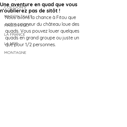
Une aventure en quad que vous
COCOON'S
n'oublierez pas de sitôt !
MAISON TILLEY
Nous avons la chance à Fitou que 
notre seigneur du château loue des 
MAISON ECO
quads. Vous pouvez louer quelques 
LA FRANCE
quads en grand groupe ou juste un 
LA MER
que pour 1/2 personnes.
MONTAGNE