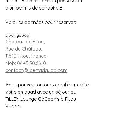
moins 18 ans et être en possession 
d'un permis de conduire B.
Voici les données pour réserver:
Libertyquad
Chateau de Fitou, 
Rue du Château, 
11510 Fitou, France
Mob: 06.45.50.66.10
contact@libertadquad.com
Vous pouvez toujours combiner cette 
visite en quad avec un séjour au 
TiLLEY Lounge CoCoon's à Fitou 
Village.
www.tilleyfrance.fr
Meilleurs voeux,