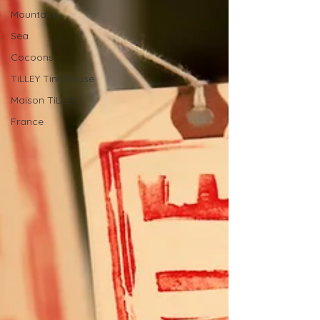
Mountains
Sea
Cocoons
TiLLEY Tiny house
Maison TiLLEY
France