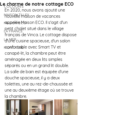
Le charme de notre cottage ECO
COCOON'S
En 2020, nous avons ajouté une 
MAISON TILLEY
nouvelle maison de vacances 
appelée Maison ECO. Il s'agit d'un 
MAISON ECO
petit chalet situé dans le village 
LA FRANCE
français de Vinca. Le cottage dispose 
LA MER
d'une cuisine spacieuse, d'un salon 
confortable avec Smart TV et 
MONTAGNE
canapé-lit, la chambre peut être 
aménagée en deux lits simples 
séparés ou en un grand lit double. 
La salle de bain est équipée d'une 
douche spacieuse, il y a deux 
toilettes, une au rez-de-chaussée et 
une au deuxième étage où se trouve 
la chambre.