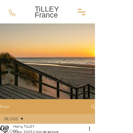
TiLLEY
France
Post
BLOGS
Harry TiLLEY
BLOGS
17 avr. 2023
2 min de lecture