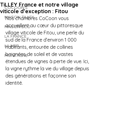
TiLLEY France et notre village
COCOON'S
viticole d’exception : Fitou
MAISON TILLEY
Nos chambres CoCoon vous 
accueillent au cœur du pittoresque 
MAISON ECO
village viticole de Fitou, une perle du 
LA FRANCE
sud de la France d’environ 1 000 
LA MER
habitants, entourée de collines 
baignées de soleil et de vastes 
MONTAGNE
étendues de vignes à perte de vue. Ici, 
la vigne rythme la vie du village depuis 
des générations et façonne son 
identité.