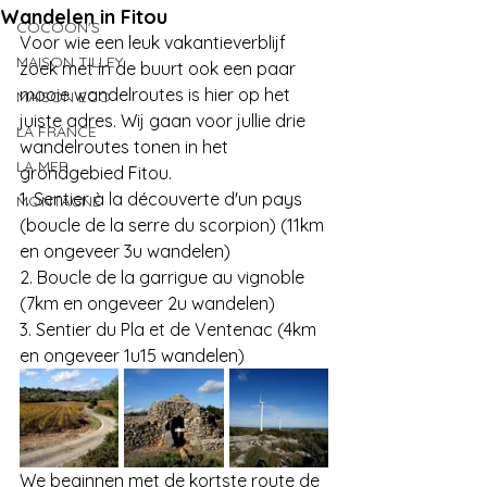
Wandelen in Fitou
COCOON'S
Voor wie een leuk vakantieverblijf 
MAISON TILLEY
zoek met in de buurt ook een paar 
mooie wandelroutes is hier op het 
MAISON ECO
juiste adres. Wij gaan voor jullie drie 
LA FRANCE
wandelroutes tonen in het 
LA MER
grondgebied Fitou. 
1. Sentier à la découverte d'un pays 
MONTAGNE
(boucle de la serre du scorpion) (11km 
en ongeveer 3u wandelen)
2. Boucle de la garrigue au vignoble 
(7km en ongeveer 2u wandelen)
3. Sentier du Pla et de Ventenac (4km 
en ongeveer 1u15 wandelen)
We beginnen met de kortste route de 