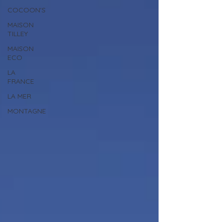
COCOON'S
MAISON
TILLEY
MAISON
ECO
LA
FRANCE
LA MER
MONTAGNE