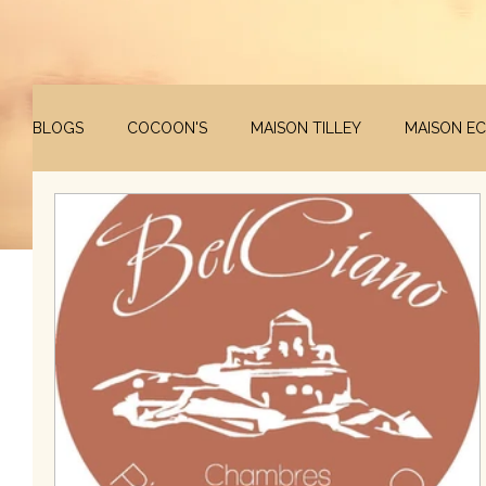
BLOGS
COCOON'S
MAISON TILLEY
MAISON E