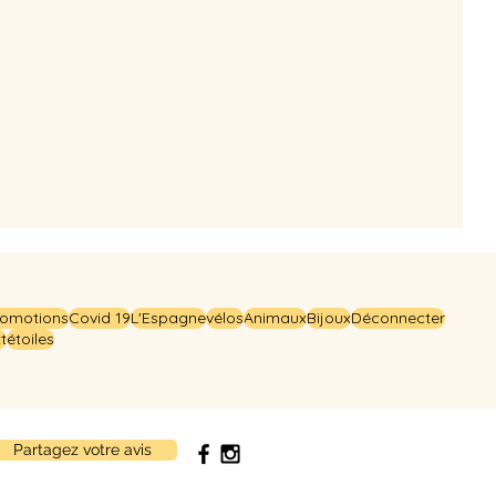
omotions
Covid 19
L'Espagne
vélos
Animaux
Bijoux
Déconnecter
t
étoiles
Partagez votre avis