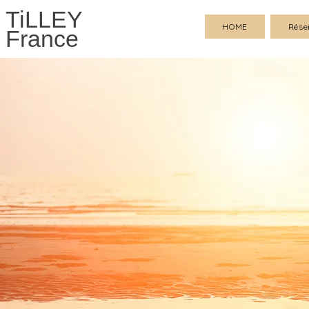
TiLLEY
HOME
Rése
France