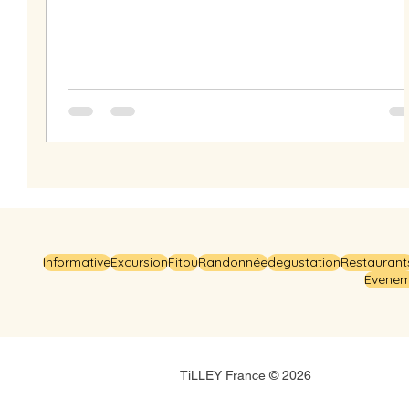
Informative
Excursion
Fitou
Randonnée
degustation
Restaurant
Evenem
TiLLEY France © 2026