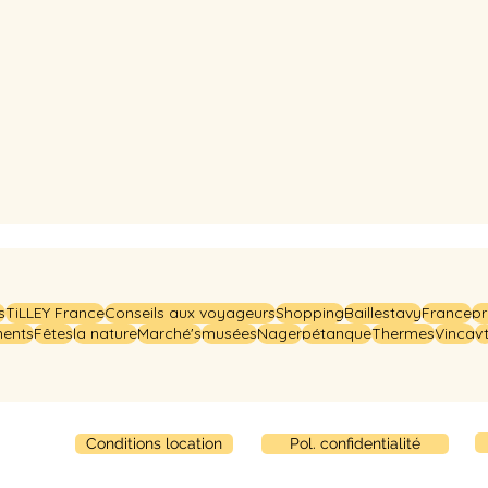
s
TiLLEY France
Conseils aux voyageurs
Shopping
Baillestavy
France
pr
ents
Fêtes
la nature
Marché's
musées
Nager
pétanque
Thermes
Vinca
vt
Conditions location
Pol. confidentialité